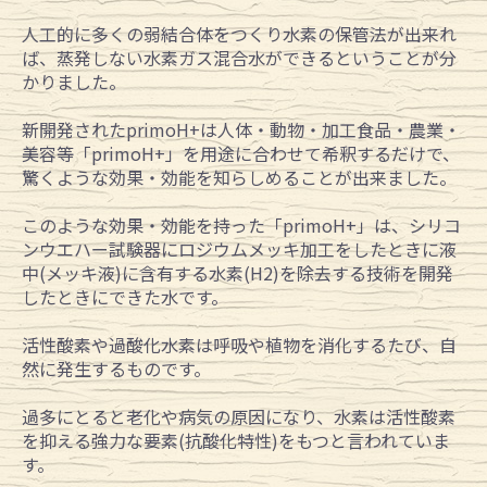
人工的に多くの弱結合体をつくり水素の保管法が出来れ
ば、蒸発しない水素ガス混合水ができるということが分
かりました。
新開発されたprimoH+は人体・動物・加工食品・農業・
美容等「primoH+」を用途に合わせて希釈するだけで、
驚くような効果・効能を知らしめることが出来ました。
このような効果・効能を持った「primoH+」は、シリコ
ンウエハー試験器にロジウムメッキ加工をしたときに液
中(メッキ液)に含有する水素(H2)を除去する技術を開発
したときにできた水です。
活性酸素や過酸化水素は呼吸や植物を消化するたび、自
然に発生するものです。
過多にとると老化や病気の原因になり、水素は活性酸素
を抑える強力な要素(抗酸化特性)をもつと言われていま
す。