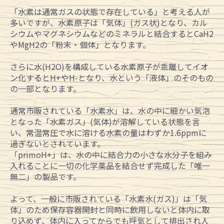
「水素は通常ガスの状態で存在している」と考える人が
多いですが、水素原子は「気体」(ガス状)となり、カル
シウムやマグネシウムなどのミネラルと結合するとCaH2
やMgH2の「粉末・個体」となります。
さらに水(H2O)を構成している水素原子が乖離してイオ
ン化するとH+やH-となり、水という「液体」のそのもの
の一部となります。
通常市販されている「水素水」は、水の中に細かい気泡
となった「水素ガス」(気体)が溶解している状態を言
い、常温常圧で水に溶ける水素の量はわずか1.6ppmに
過ぎないとされています。
「primoH+」は、水の中に結合力の小さな水分子を組み
入れることに一切の化学薬品を結合せず完成した「唯一
無二」の製品です。
よって、一般に市販されている「水素水(ガス)」は「気
体」のため保存容器開封と同時に飲用しないと体内に取
り込めず、体内に入ってからでも呼気として排出され人