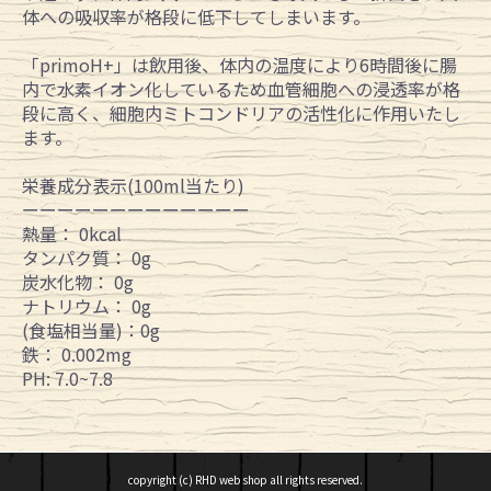
体への吸収率が格段に低下してしまいます。
「primoH+」は飲用後、体内の温度により6時間後に腸
内で水素イオン化しているため血管細胞への浸透率が格
段に高く、細胞内ミトコンドリアの活性化に作用いたし
ます。
栄養成分表示(100ml当たり)
ーーーーーーーーーーーーー
熱量： 0kcal
タンパク質： 0g
炭水化物： 0g
ナトリウム： 0g
(食塩相当量)：0g
鉄： 0.002mg
PH: 7.0~7.8
copyright (c) RHD web shop all rights reserved.