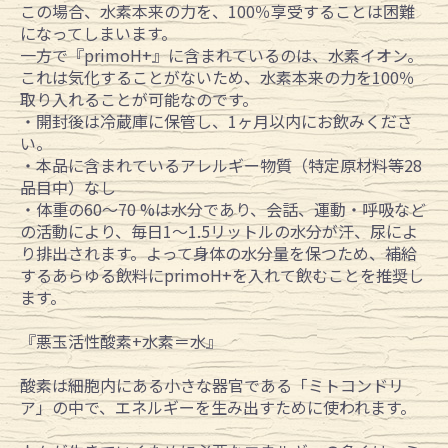
この場合、水素本来の力を、100％享受することは困難
になってしまいます。
一方で『primoH+』に含まれているのは、水素イオン。
これは気化することがないため、水素本来の力を100％
取り入れることが可能なのです。
・開封後は冷蔵庫に保管し、1ヶ月以内にお飲みくださ
い。
・本品に含まれているアレルギー物質（特定原材料等28
品目中）なし
・体重の60～70 %は水分であり、会話、運動・呼吸など
の活動により、毎日1～1.5リットルの水分が汗、尿によ
り排出されます。よって身体の水分量を保つため、補給
するあらゆる飲料にprimoH+を入れて飲むことを推奨し
ます。
『悪玉活性酸素+水素＝水』
酸素は細胞内にある小さな器官である「ミトコンドリ
ア」の中で、エネルギーを生み出すために使われます。