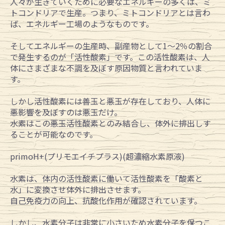
人々が生きていくために必要なエネルギーの多くは、ミ
トコンドリアで生産。つまり、ミトコンドリアとは言わ
ば、エネルギー工場のようなものです。
そしてエネルギーの生産時、副産物として1～2％の割合
で発生するのが「活性酸素」です。この活性酸素は、人
体にさまざまな不調を及ぼす原因物質と言われていま
す。
しかし活性酸素には善玉と悪玉が存在しており、人体に
悪影響を及ぼすのは悪玉だけ。
水素はこの悪玉活性酸素とのみ結合し、体外に排出しす
ることが可能なのです。
primoH+(プリモエイチプラス)(超濃縮水素原液)
水素は、体内の活性酸素に働いて活性酸素を「酸素と
水」に変換させ体外に排出させます。
自己免疫力の向上、抗酸化作用が確認されています。
しかし、水素分子は非常に小さいため水素分子を保つこ