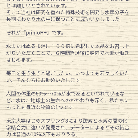
とは難しいとされています。
そこで当社は研究を重ねた特殊技術を開発し水素分子を
長期にわたり水の中に保つことに成功いたしました。
それが「primoH+」です。
水またはぬるま湯に１００倍に希釈した本品をお召し上
がりいただくことで、６時間経過後に腸内で水素が働き
はじめます。
毎日を生き生きと過ごしたい、いつまでも若々しくいた
い。そんな方にお勧めいたします。
人間の体重の60%～70%が水であるといわれているな
ど、水は、地球上の生命へのかかわりも深く、私たちに
もっとも身近な物質の1つです。
東京大学はじめスプリング8により酸素と水素の間の化
学結合力に違いが発見され、データーによるとその結合
力は普通の10%以下もありうる。