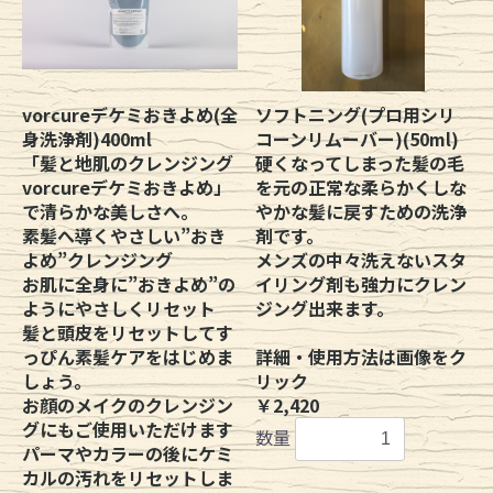
vorcureデケミおきよめ(全
ソフトニング(プロ用シリ
身洗浄剤)400ml
コーンリムーバー)(50ml)
「髪と地肌のクレンジング
硬くなってしまった髪の毛
vorcureデケミおきよめ」
を元の正常な柔らかくしな
で清らかな美しさへ。
やかな髪に戻すための洗浄
素髪へ導くやさしい”おき
剤です。
よめ”クレンジング
メンズの中々洗えないスタ
お肌に全身に”おきよめ”の
イリング剤も強力にクレン
ようにやさしくリセット
ジング出来ます。
髪と頭皮をリセットしてす
っぴん素髪ケアをはじめま
詳細・使用方法は画像をク
しょう。
リック
お顔のメイクのクレンジン
￥2,420
グにもご使用いただけます
数量
パーマやカラーの後にケミ
カルの汚れをリセットしま