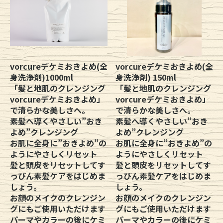
vorcureデケミおきよめ(全
vorcureデケミおきよめ(全
身洗浄剤)1000ml
身洗浄剤) 150ml
「髪と地肌のクレンジング
「髪と地肌のクレンジング
vorcureデケミおきよめ」
vorcureデケミおきよめ」
で清らかな美しさへ。
で清らかな美しさへ。
素髪へ導くやさしい”おき
素髪へ導くやさしい”おき
よめ”クレンジング
よめ”クレンジング
お肌に全身に”おきよめ”の
お肌に全身に”おきよめ”の
ようにやさしくリセット
ようにやさしくリセット
髪と頭皮をリセットしてす
髪と頭皮をリセットしてす
っぴん素髪ケアをはじめま
っぴん素髪ケアをはじめま
しょう。
しょう。
お顔のメイクのクレンジン
お顔のメイクのクレンジン
グにもご使用いただけます
グにもご使用いただけます
パーマやカラーの後にケミ
パーマやカラーの後にケミ