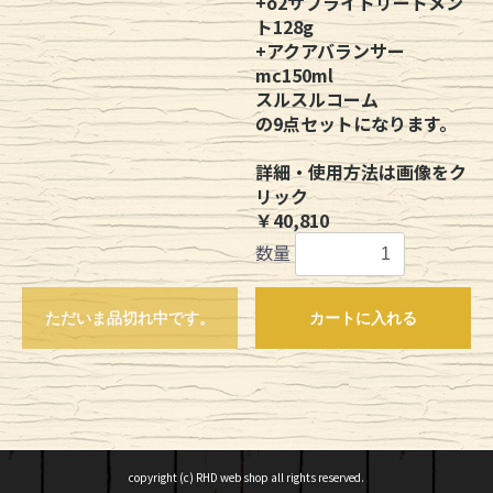
+o2サプライトリートメン
ト128g
+アクアバランサー
mc150ml
スルスルコーム
の9点セットになります。
詳細・使用方法は画像をク
リック
￥40,810
数量
ただいま品切れ中です。
カートに入れる
copyright (c) RHD web shop all rights reserved.