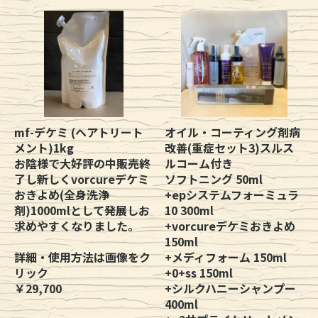
mf-デケミ (ヘアトリート
オイル・コーティング剤病
メント)1kg
改善(重症セット3)スルス
お陰様で大好評の中販売終
ルコーム付き
了し新しくvorcureデケミ
ソフトニング 50ml
おきよめ(全身洗浄
+epシステムフォーミュラ
剤)1000mlとして発展しお
10 300ml
求めやすくなりました。
+vorcureデケミおきよめ
150ml
詳細・使用方法は画像をク
+メディフォーム 150ml
リック
+0+ss 150ml
￥29,700
+シルクハニーシャンプー
400ml